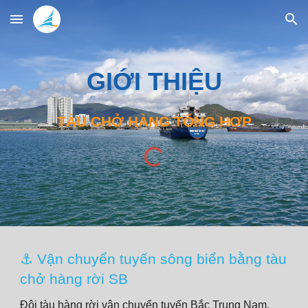
Skip to main content
Skip to navigation
GIỚI THIỆU
TÀU CHỞ HÀNG TỔNG HỢP
⚓ Vận chuyển tuyến sông biển bằng tàu
chở hàng rời SB
Đội tàu hàng rời vận chuyển tuyến Bắc Trung Nam,