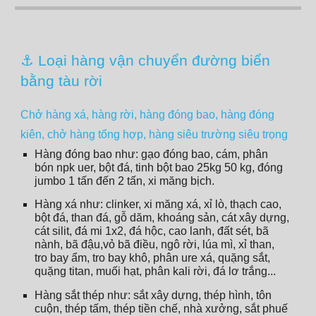
⚓ Loại hàng vận chuyển đường biển
bằng tàu rời
Chở hàng xá, hàng rời, hàng đóng bao, hàng đóng
kiên, chở hàng tổng hợp, hàng siêu trường siêu trọng
Hàng đóng bao như
: gạo đóng bao, cám, phân
bón npk uer, bột đá, tinh bột bao 25kg 50 kg, đóng
jumbo 1 tấn đến 2 tấn, xi măng bịch.
Hàng xá như
: clinker, xi măng xá, x
ỉ lò, thạch cao,
bột đá,
than đá, gỗ dăm, khoáng sản, cát xây dựng,
cát silit, đá mi 1x2, đá hộc, cao lanh, đất sét, bã
nành, b
ã đậu,
vỏ bã điều, ngô rời, lúa mì, xỉ than,
tro bay ẩm, tro bay khô, phân ure xá, quặng sắt,
quặng titan, muối hạt, phân kali rời, đá l
ơ
trắng...
Hàng sắt thép như:
sắt xây dựng, thép hình, tôn
cuộn, thép tấm, thép tiền chế, nhà xưởng, sắt phuế